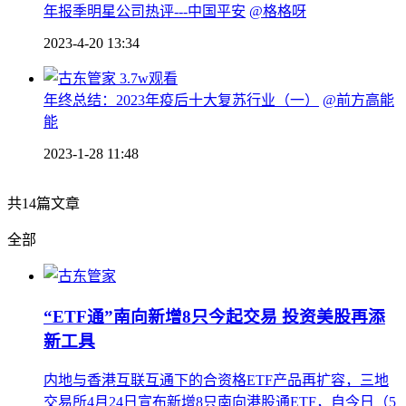
年报季明星公司热评---中国平安
@格格呀
2023-4-20 13:34
3.7w观看
年终总结：2023年疫后十大复苏行业（一）
@前方高能
能
2023-1-28 11:48
共
14
篇文章
全部
“ETF通”南向新增8只今起交易 投资美股再添
新工具
内地与香港互联互通下的合资格ETF产品再扩容，三地
交易所4月24日宣布新增8只南向港股通ETF，自今日（5