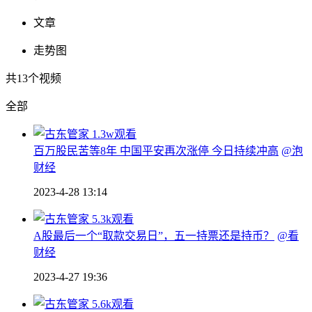
文章
走势图
共
13
个视频
全部
1.3w观看
百万股民苦等8年 中国平安再次涨停 今日持续冲高
@泡
财经
2023-4-28 13:14
5.3k观看
A股最后一个“取款交易日”，五一持票还是持币？
@看
财经
2023-4-27 19:36
5.6k观看