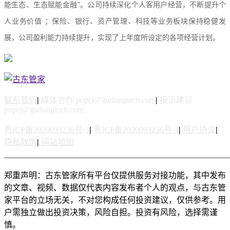
能生态、生态赋能金融”。公司持续深化个人客用户经营，不断提升个
人业务价值 ；保险、银行、资产管理、科技等业务板块保持稳健发
展，公司盈利能力持续提升，实现了上年度所设定的各项经营计划。
联系我们
|
媒体合作 popcj@gudongtech.com
|
投诉建议
popcj@gudongtech.com
粤ICP备2020093236号-3
|
粤ICP备2020093236号-4
|
用户协议
|
隐私政策
|
网站地图
郑重声明：古东管家所有平台仅提供服务对接功能，其中发布
的文章、视频、数据仅代表内容发布者个人的观点，与古东管
家平台的立场无关，不对您构成任何投资建议，仅供参考。用
户需独立做出投资决策，风险自担。投资有风险，选择需谨
慎。