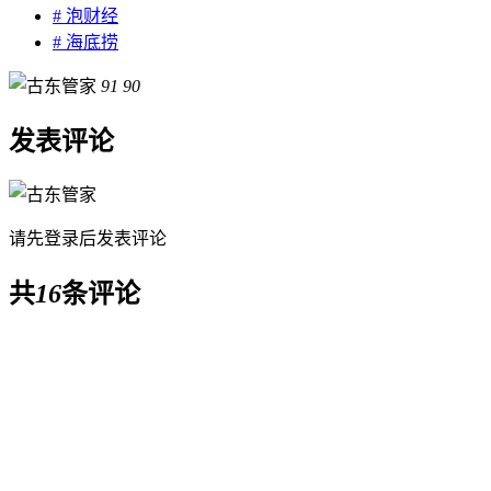
# 泡财经
# 海底捞
91
90
发表评论
请先
登录
后发表评论
共
16
条评论