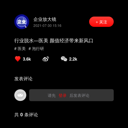
企业放大镜
+ 关注
2021-07-30 15:16
行业脱水—医美 颜值经济带来新风口
# 医美
# 泡行研
3.6k
2.2k
发表评论
请先
登录
后发表评论
共
0
条评论