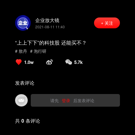
企业放大镜
+ 关注
2021-08-11 11:40
“上上下下”的科技股 还能买不？
# 敖丹
# 泡行研
1.0w
5.7k
发表评论
请先
登录
后发表评论
共
0
条评论