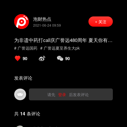
泡财热点
+ 关注
2021-06-24 09:59
为非遗中药打call庆广誉远480周年 夏天你有什
么养生小妙招一起分享
# 广誉远国药
# 广誉远夏至养生大pk
90
90
发表评论
请先
登录
后发表评论
共
14
条评论