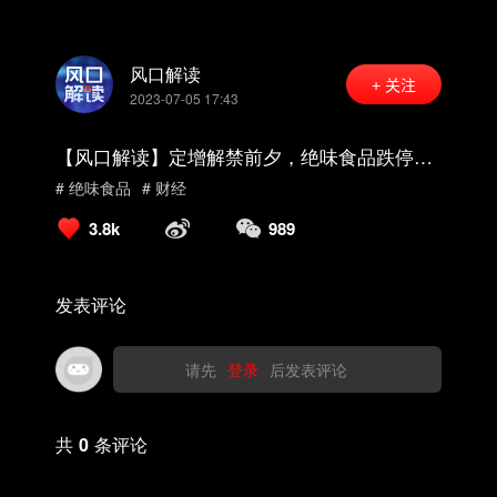
风口解读
+ 关注
2023-07-05 17:43
【风口解读】定增解禁前夕，绝味食品跌停，
投资者忧中报“暴雷”
# 绝味食品
# 财经
3.8k
989
发表评论
请先
登录
后发表评论
共
0
条评论