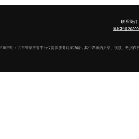
联系我们
粤ICP备20200
郑重声明：古东管家所有平台仅提供服务对接功能，其中发布的文章、视频、数据仅