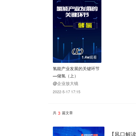
1.4w观看
氢能产业发展的关键环节
—储氢（上）
@企业放大镜
2022-5-17 17:15
3
共
篇文章
【风口解