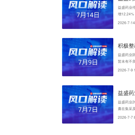
益盛药业停
增12.2
2026-7-14
积极整
益盛药业
暂未有不
2026-7-9 
益盛药
续深化
益盛药业
囊在集采
2026-7-7 