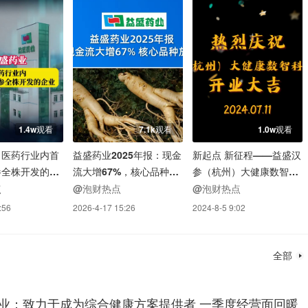
1.4w观看
7.1k观看
1.0w观看
：医药行业内首
益盛药业2025年报：现金
新起点 新征程——益盛汉
参全株开发的企
流大增67%，核心品种放
参（杭州）大健康数智科
量
技有限公司隆重开业
点
@泡财热点
@泡财热点
:56
2026-4-17 15:26
2024-8-5 9:02
全部
业：致力于成为综合健康方案提供者 一季度经营面回暖