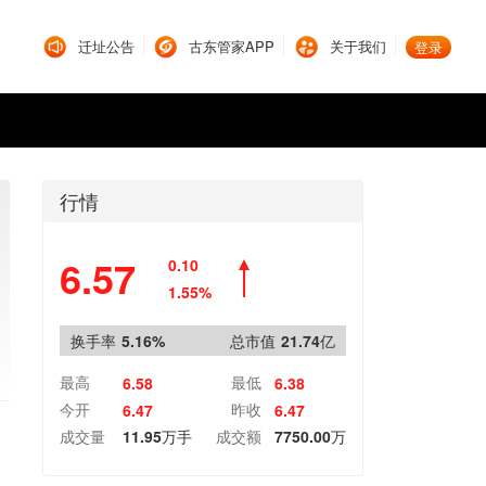
迁址公告
古东管家APP
关于我们
登录
行情
6.57
0.10
1.55%
换手率
5.16%
总市值
21.74亿
最高
最低
6.58
6.38
今开
昨收
6.47
6.47
成交量
11.95万手
成交额
7750.00万