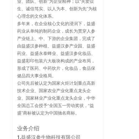
业、团队、创新”为企业精神；以“关爱众
生、诚信笃实、以人为本、创新为先”为核
心理念的文化体系。
多年来，在企业核心文化的浸润下，益盛
药业从单纯的制药企业，成长为贯穿人参
产业链上、中、下游的企业集团，完成了
由益盛汉参种植、益盛汉参产业园、益盛
药业、益盛永泰蜂业、益盛汉参化妆品、
益盛彩印包装六大板块构成的产业布局，
形成了医药、中药饮片，化妆品，食品保
健品四大事业格局。
公司先后被认定为国家火炬计划重点高新
技术企业、国家农业产业化重点龙头企
业、国家林业产业化重点龙头企业，中华
全国总工会授予“全国五一劳动奖状，“益
盛”商标被认定为中国驰名商标。
业务介绍
1.益盛汉参生物科技有限公司