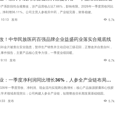
产系阶段性合规整改，涉产品营收占比7.66%，影响有限。2026年一季度营收同比
4%，净利增36.11%。公司主营人参相关中药，产业链完善，财务稳健。
 10:13
发布
5.7k
改！中华民族医药百强品牌企业益盛药业落实合规底线
因补金片被查出安全隐患，暂停生产销售并主动启动三级召回，正整改并自查自纠，
良事件报告，主要产品核心竞争力强，一季度业绩回暖。
19:10
发布
6.7k
业：一季度净利润同比增长36%，人参全产业链布局持
2026年一季度营收、净利润、现金流均实现两位数增长；核心产品振源胶囊和心悦胶
及学术领域表现突出；公司构建人参全产业链，短期整改但长期发展基础稳固。
8:33
发布
5.7k