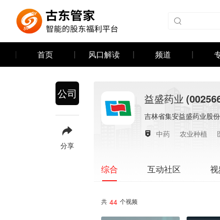
首页
风口解读
频道
公司
益盛药业
(00256
吉林省集安益盛药业股份
中药
农业种植
分享
互动社区
视
综合
44
共
个视频