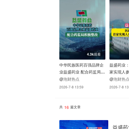
4.3k观看
中华民族医药百强品牌企
益盛药业
业益盛药业 配合药监局积
家实现人
极整改
业
@泡财热点
@泡财热
2026-7-8 13:59
2026-7-8 13
16
共
篇文章
益盛药