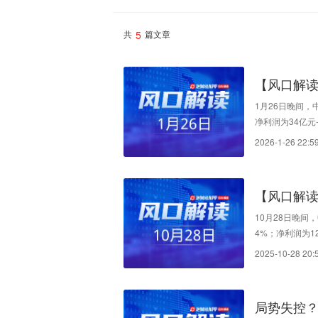
5
共
篇文章
【风口解读
重组项目
1月26日晚间，
净利润为34亿元
大资产重组，新
2026-1-26 22:5
力，大幅提升盈
【风口解读
贸出口提
10月28日晚间，
4%；净利润为12
9%；净利润为2
2025-10-28 20:
本期支付供应商
局势失控？