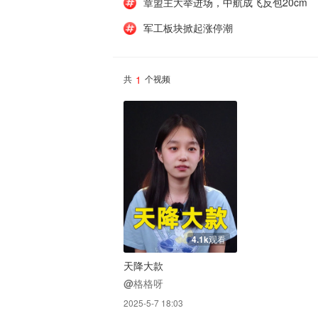
章盟主大举进场，中航成飞反包20cm
军工板块掀起涨停潮
1
共
个视频
4.1k观看
天降大款
@格格呀
2025-5-7 18:03