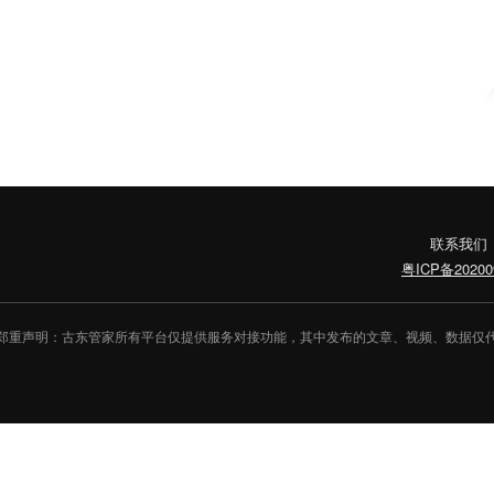
联系我们
粤ICP备20200
郑重声明：古东管家所有平台仅提供服务对接功能，其中发布的文章、视频、数据仅