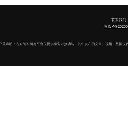
联系我们
粤ICP备20200
郑重声明：古东管家所有平台仅提供服务对接功能，其中发布的文章、视频、数据仅