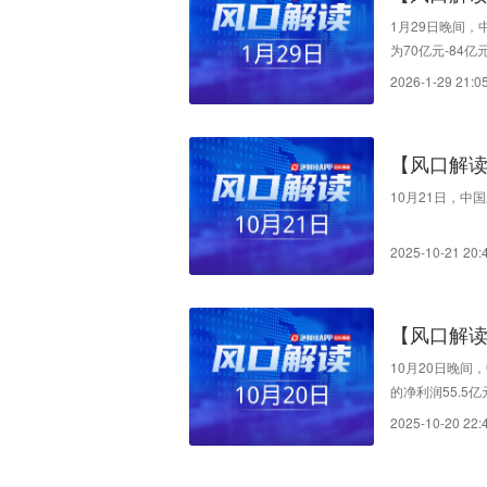
级优化
1月29日晚间，
为70亿元-84
型批量建造优势
2026-1-29 21:0
持订单结构升级
造周期持续缩短
善。受上述因素
【风口解读
10月21日，中国
2025-10-21 20:
【风口解
展态势良
10月20日晚间
的净利润55.5亿
30%至126.
2025-10-20 22:
46.8亿元，同
态势良好，手持
业经营业绩改善