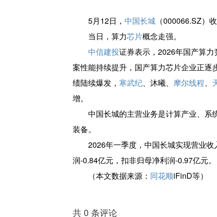
5月12日，
中国长城
（000066.SZ）
当日，算力
芯片
概念走强。
中信建投
证券表示，2026年国产算力
案性能持续提升，国产算力芯片企业正逐
绩陆续爆发，
寒武纪
、沐曦、
摩尔线程
、
增。
中国长城的主营业务是计算产业、系
装备。
2026年一季度，中国长城实现营业收入
润-0.84亿元，扣非归母净利润-0.97亿元。
（本文数据来源：
同花顺
iFinD等）
共
0
条评论