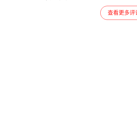
查看更多评