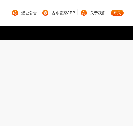
迁址公告
古东管家APP
关于我们
登录