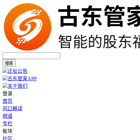
搜索
迁址公告
古东管家APP
关于我们
登录
首页
风口解读
频道
专栏
板块
社区