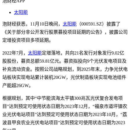
泡财经APP
太阳能
泡财经获悉，11月10日晚间，
太阳能
（000591.SZ）披露了
《关于部分非公开发行股票募投项目延期的公告》，披露公司
定增投资项目多项延期。
2022年7月，
太阳能
定增落地，共向21名发行对象发行9.02亿
股股份，募资总额59.81亿元。募资拟投向9个光伏发电项目及
补充流动资金。按照公司战略规划，到2025年末，力争光伏电
站板块实现电站累计装机20GW，光伏制造板块实现电池组件
产能超26GW。
根据规划，其中“中节能滨海太平镇300兆瓦光伏复合发电项
目”达到预定可使用状态日期为2023年12月，“福泉市道坪镇农
业光伏电站项目”达到预定可使用状态日期为2023年10月，“荔
波县甲良农业光伏电站项目”达到预定可使用状态日期为2023