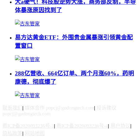
大a硬气！科技股逆势大涨，商务部反制，半导
体暴涨原因找到了
易方达黄金ETF：外围贵金属暴涨引领黄金配
置窗口
288亿营收、664亿订单、两个月涨60%，药明
康德，彻底爆了
联系我们
|
媒体合作 popcj@gudongtech.com
|
投诉建议
popcj@gudongtech.com
粤ICP备2020093236号-3
|
粤ICP备2020093236号-4
|
用户协议
|
隐私政策
|
网站地图