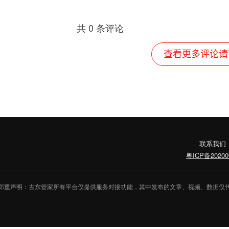
共
0
条评论
查看更多评论请
联系我们
粤ICP备20200
郑重声明：古东管家所有平台仅提供服务对接功能，其中发布的文章、视频、数据仅