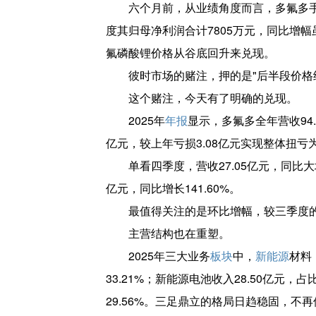
六个月前，从业绩角度而言，多氟多
度其归母净利润合计7805万元，同比增幅
氟磷酸锂价格从谷底回升来兑现。
彼时市场的赌注，押的是"后半段价格
这个赌注，今天有了明确的兑现。
2025年
年报
显示，多氟多全年营收94.3
亿元，较上年亏损3.08亿元实现整体扭亏为
单看四季度，营收27.05亿元，同比大增1
亿元，同比增长141.60%。
最值得关注的是环比增幅，较三季度的
主营结构也在重塑。
2025年三大业务
板块
中，
新能源
材料
33.21%；新能源电池收入28.50亿元，占
29.56%。三足鼎立的格局日趋稳固，