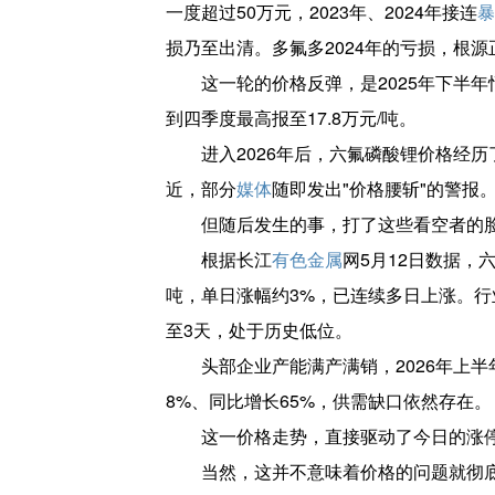
一度超过50万元，2023年、2024年接连
暴
损乃至出清。多氟多2024年的亏损，根源
这一轮的价格反弹，是2025年下半
到四季度最高报至17.8万元/吨。
进入2026年后，六氟磷酸锂价格经历
近，部分
媒体
随即发出"价格腰斩"的警报
但随后发生的事，打了这些看空者的
根据长江
有色金属
网5月12日数据，六
吨，单日涨幅约3%，已连续多日上涨。行业
至3天，处于历史低位。
头部企业产能满产满销，2026年上
8%、同比增长65%，供需缺口依然存在。
这一价格走势，直接驱动了今日的涨
当然，这并不意味着价格的问题就彻