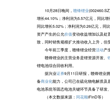
10月28日晚间，
赣锋锂业
(002460
增长44.10%；净利润为5.57亿元，同比增
同比增长5.02%；净利润为0.26亿元
资产产生的公允
价值
变动收益增加以及处
致，同时销售规模扩大推动收入上升，但
今年前三季度，赣锋锂业经营
活动
产
赣锋锂业的主营业务是锂资源开发、
锂电池综合回收利用。
据兴业
证券
9月11日研报，赣锋锂业
备
商业化
能力，公司已在硫化物电解质及
电池系统等固态电池关键环节具备了研发
（本文数据来源：
同花顺
iFinD等）