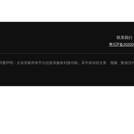
联系我们
粤ICP备20200
郑重声明：古东管家所有平台仅提供服务对接功能，其中发布的文章、视频、数据仅