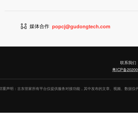
媒体合作
popcj@gudongtech.com
联系我们
粤ICP备20200
郑重声明：古东管家所有平台仅提供服务对接功能，其中发布的文章、视频、数据仅