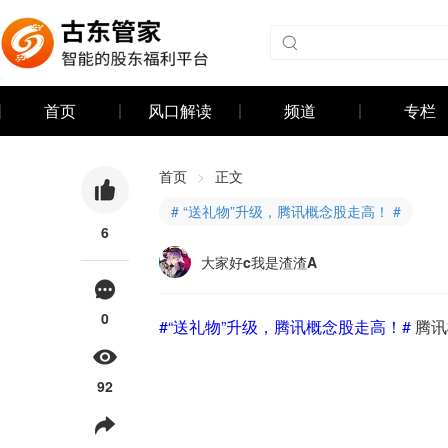
首页
风口解读
频道
专栏
首页
>
正文
# “送礼物”升级，腾讯概念股走高！ #
6
大家好c我是渣渣A
0
#“送礼物”升级，腾讯概念股走高！#
 腾
92