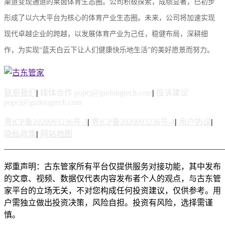
渠道变现通道的莱茵体育生态圈。公司积极探索，成绩显著，已初步
形成了以六大平台为核心的体育产业生态圈。未来，公司将加速实现
现代卓越企业的跨越，以发展体育产业为己任，稳健布局，深耕细
作，为实现“蓝天白云下让人们健康快乐地生活”的美好愿景而努力。
联系我们
|
媒体合作 popcj@gudongtech.com
|
投诉建议
popcj@gudongtech.com
粤ICP备2020093236号-3
|
粤ICP备2020093236号-4
|
用户协议
|
隐私政策
|
网站地图
郑重声明：古东管家所有平台仅提供服务对接功能，其中发布
的文章、视频、数据仅代表内容发布者个人的观点，与古东管
家平台的立场无关，不对您构成任何投资建议，仅供参考。用
户需独立做出投资决策，风险自担。投资有风险，选择需谨
慎。