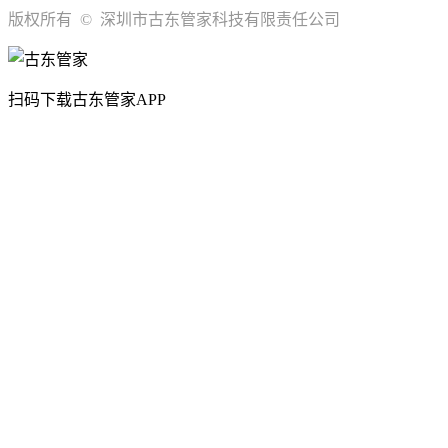
版权所有 © 深圳市古东管家科技有限责任公司
扫码下载古东管家APP