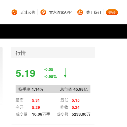
迁址公告
古东管家APP
关于我们
登录
行情
5.19
-0.05
-0.95%
换手率
1.14%
总市值
45.98亿
最高
最低
5.31
5.15
今开
昨收
5.29
5.24
成交量
10.06万手
成交额
5233.00万