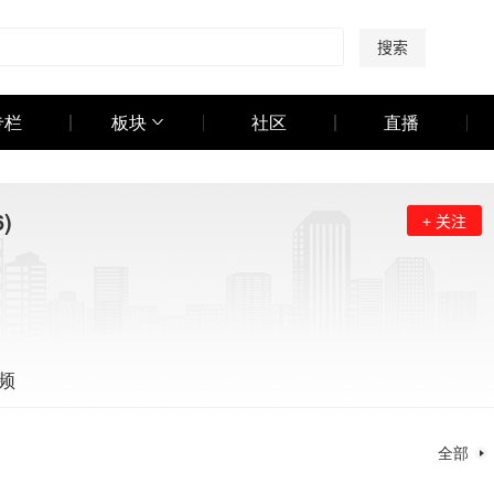
搜索
专栏
板块
社区
直播
6)
+ 关注
频
全部