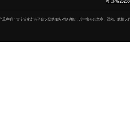
粤ICP备20200
郑重声明：古东管家所有平台仅提供服务对接功能，其中发布的文章、视频、数据仅