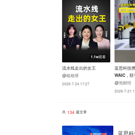
1.1w观看
流水线走出的女王
蓝思科技
WAIC，
@格格呀
启机器人
@泡财经
2026-7-24 17:27
2026-7-21 1
134
共
篇文章
蓝思科