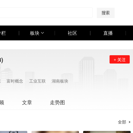
搜索
专栏
板块
社区
直播
3)
+ 关注
综
富时概念
工业互联
湖南板块
频
文章
走势图
全部