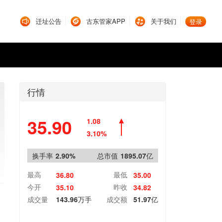
迁址公告
古东管家APP
关于我们
登录
行情
35.90
1.08
3.10%
换手率
2.90%
总市值
1895.07亿
最高
最低
36.80
35.00
今开
昨收
35.10
34.82
成交量
143.96万手
成交额
51.97亿