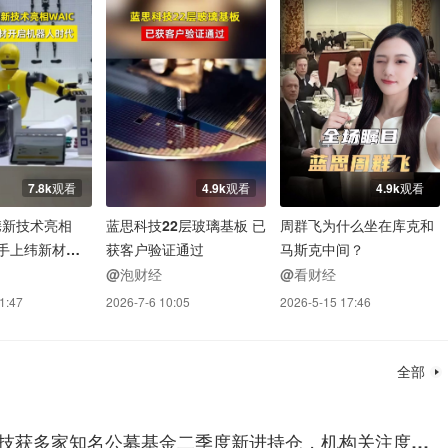
7.8k观看
4.9k观看
4.9k观看
携新技术亮相
蓝思科技22层玻璃基板 已
周群飞为什么坐在库克和
联手上纬新材开
获客户验证通过
马斯克中间？
时代
@泡财经
@看财经
1:47
2026-7-6 10:05
2026-5-15 17:46
全部
技获多家知名公募基金二季度新进持仓，机构关注度显