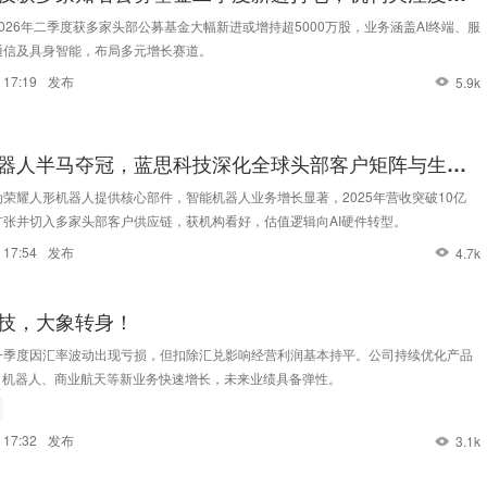
026年二季度获多家头部公募基金大幅新进或增持超5000万股，业务涵盖AI终端、服
通信及具身智能，布局多元增长赛道。
 17:19
发布
5.9k
器人半马夺冠，蓝思科技深化全球头部客户矩阵与生态
荣耀人形机器人提供核心部件，智能机器人业务增长显著，2025年营收突破10亿
扩张并切入多家头部客户供应链，获机构看好，估值逻辑向AI硬件转型。
 17:54
发布
4.7k
技，大象转身！
一季度因汇率波动出现亏损，但扣除汇兑影响经营利润基本持平。公司持续优化产品
I、机器人、商业航天等新业务快速增长，未来业绩具备弹性。
 17:32
发布
3.1k