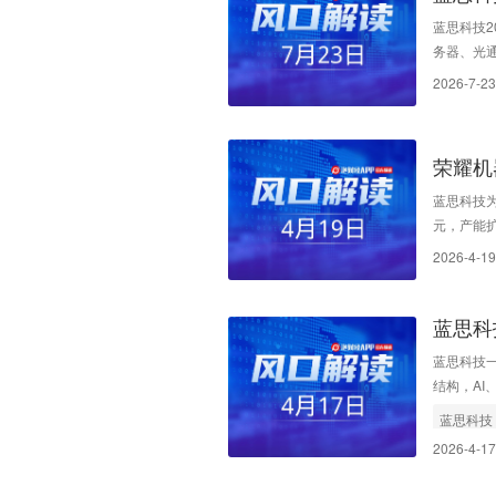
著提升
蓝思科技2
务器、光
2026-7-23
荣耀机
溢价
蓝思科技为
元，产能
2026-4-19
蓝思科
蓝思科技
结构，A
蓝思科技
2026-4-17