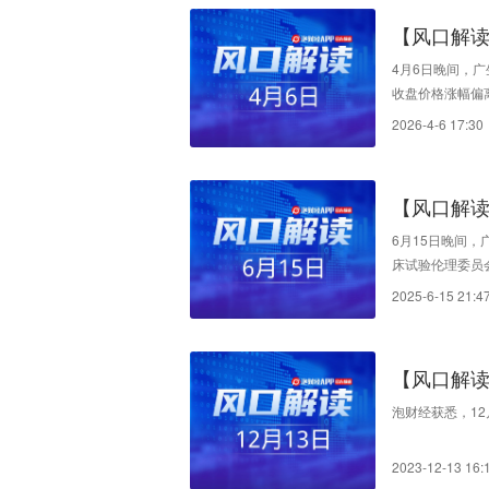
【风口解读
涨停
4月6日晚间，广生
收盘价格涨幅偏
段。创新药研发
2026-4-6 17:30
及预期甚至失败
大影响。敬请广
【风口解读
突破性治
6月15日晚间，
床试验伦理委员会
者联合治疗（ad
2025-6-15 21:4
志着GST-HG
娟院士担任主要
教授担任PI）
【风口解
超7%
泡财经获悉，12月
2023-12-13 16: