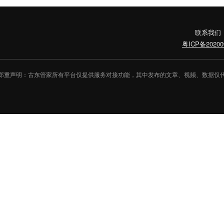
联系我们
粤ICP备20200
郑重声明：古东管家所有平台仅提供服务对接功能，其中发布的文章、视频、数据仅