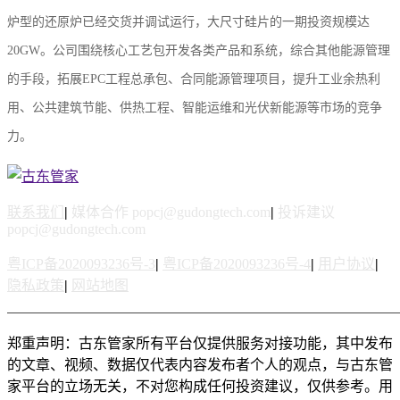
炉型的还原炉已经交货并调试运行，大尺寸硅片的一期投资规模达
20GW。公司围绕核心工艺包开发各类产品和系统，综合其他能源管理
的手段，拓展EPC工程总承包、合同能源管理项目，提升工业余热利
用、公共建筑节能、供热工程、智能运维和光伏新能源等市场的竞争
力。
联系我们
|
媒体合作 popcj@gudongtech.com
|
投诉建议
popcj@gudongtech.com
粤ICP备2020093236号-3
|
粤ICP备2020093236号-4
|
用户协议
|
隐私政策
|
网站地图
郑重声明：古东管家所有平台仅提供服务对接功能，其中发布
的文章、视频、数据仅代表内容发布者个人的观点，与古东管
家平台的立场无关，不对您构成任何投资建议，仅供参考。用