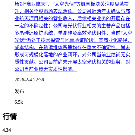
场对“商业航天”、“太空光伏”等概念板块关注度显著提
升，相关个股市场表现活跃。公司最近两年未确认与商
业航天项目相关的营业收入，后续相关业务的开展存在
一定的不确定性；公司与光伏行业相关的主营产品包括
多晶硅还原炉系统、单晶硅及高效光伏组件，当前“太空
光伏”仍处于技术探索与地面验证阶段，其商业化路径、
成本结构、在轨运维体系等均存在重大不确定性，尚未
形成可规模化落地的产业闭环，对公司当前业绩尚无实
质性贡献。公司目前尚未开展太空光伏相关的业务，对
公司当前业绩无实质性影响。
2026-2-4 22:36
发布
6.5k
行情
4.34