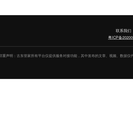
联系我们
粤ICP备20200
郑重声明：古东管家所有平台仅提供服务对接功能，其中发布的文章、视频、数据仅