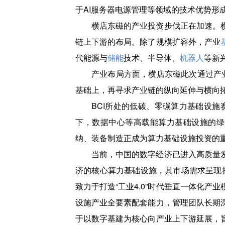
于AI服务器电源管理等领域的技术优势形
横店东磁的产业投资步伐正在加速。
链上下游的布局。除了规模扩容外，产业
代能源与
储能
技术、半导体、
机器人
等新
产业布局方面，横店东磁此次通过产业
基础上，再寻求产业链的纵向延伸与横向
BCI所处的低碳、零碳算力基础设施
下，数据中心等高载能算力基础设施的绿
纳、装备制造正成为算力基础设施投资的
当前，中国的数字经济已进入高质量
济的核心算力基础设施，其市场需求呈现持
致力于打造“工业4.0”时代垂直一体化产
设施产业全要素配套能力，管理团队长期
于以数字基建为核心向产业上下游延展，