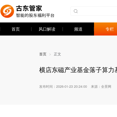
首页
风口解读
频道
专栏
首页
>
正文
横店东磁产业基金落子算力基础
发布时间：
2026-01-23 20:24:00
来源：全景网