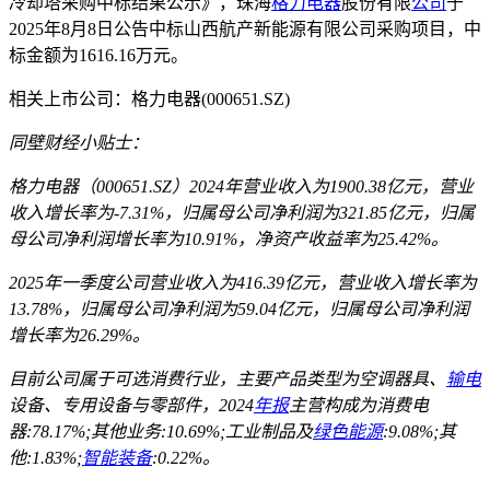
冷却塔采购中标结果公示》，珠海
格力电器
股份有限
公司
于
2025年8月8日公告中标山西航产新能源有限公司采购项目，中
标金额为1616.16万元。
相关上市公司：格力电器(000651.SZ)
同壁财经小贴士：
格力电器（000651.SZ）2024年营业收入为1900.38亿元，营业
收入增长率为-7.31%，归属母公司净利润为321.85亿元，归属
母公司净利润增长率为10.91%，净资产收益率为25.42%。
2025年一季度公司营业收入为416.39亿元，营业收入增长率为
13.78%，归属母公司净利润为59.04亿元，归属母公司净利润
增长率为26.29%。
目前公司属于可选消费行业，主要产品类型为空调器具、
输电
设备、专用设备与零部件，2024
年报
主营构成为消费电
器:78.17%;其他业务:10.69%;工业制品及
绿色能源
:9.08%;其
他:1.83%;
智能装备
:0.22%。