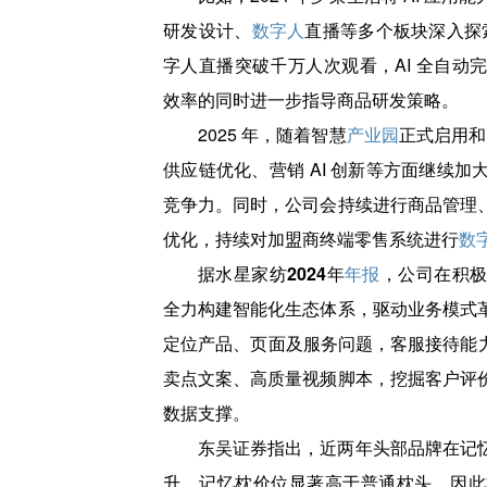
研发设计、
数字人
直播等多个板块深入探索
字人直播突破千万人次观看，AI 全自动
效率的同时进一步指导商品研发策略。
2025 年，随着智慧
产业园
正式启用和
供应链优化、营销 AI 创新等方面继续
竞争力。同时，公司会持续进行商品管理
优化，持续对加盟商终端零售系统进行
数
据水星家纺2024年
年报
，公司在积极
全力构建智能化生态体系，驱动业务模式
定位产品、页面及服务问题，客服接待能力
卖点文案、高质量视频脚本，挖掘客户评
数据支撑。
东吴证券指出，近两年头部品牌在记
升。记忆枕价位显著高于普通枕头，因此