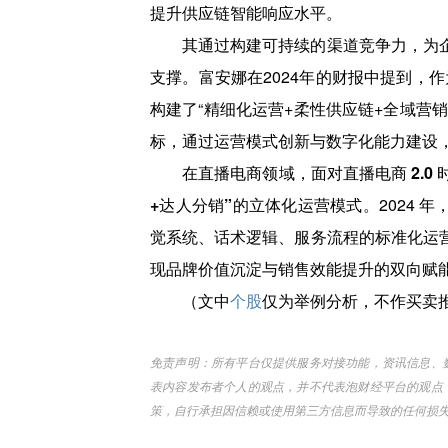
提升供应链智能响应水平。
其通过构建可持续的渠道竞争力，为
支撑。富安娜在2024年的财报中提到，作
构建了“精细化运营+柔性供应链+全域营
标，通过运营模式创新与数字化能力建设
在直播电商领域，面对直播电商 2.0
+达人分销”的立体化运营模式。
2024
觉系统、话术逻辑、服务流程的标准化运
现品牌价值沉淀与销售效能提升的双向赋
（文中
个股
仅为举例分析，不作买卖
免责声明：所有平台仅提供服务对接功能，资讯信息、
表内容发布者个人的观点，并不代表泡财经平台的观点
策，自行承担因信赖或使用第三方信息而导致的任何损