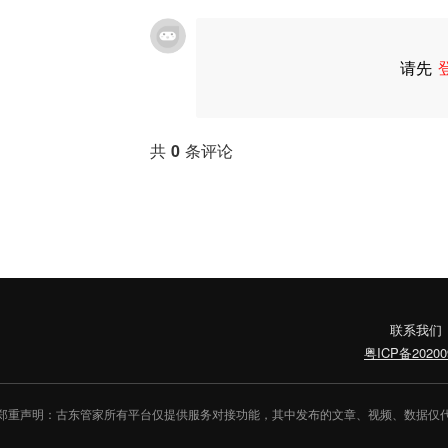
请先
共
0
条评论
联系我们
粤ICP备20200
郑重声明：古东管家所有平台仅提供服务对接功能，其中发布的文章、视频、数据仅