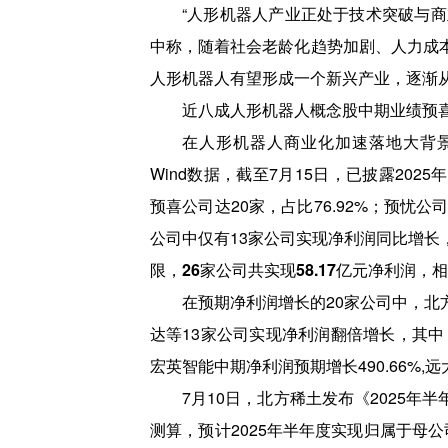
“人形机器人产业正处于技术突破与商
中称，
随着社会老龄化趋势加剧、人力成
人形机器人有望形成一个新兴产业，
逐渐
近八成人形机器人概念股中期业绩预
在人形机器人商业化加速落地大背
Wind数据，截至7月15日，已披露202
预喜公司达20家，占比76.92%；预忧公司
公司中仅有13家公司实现净利润同比增长，
限，26家公司共实现58.17亿元净利润，相
在预期净利润增长的20家公司中，北
达等13家公司实现净利润翻倍增长，其中，
宏英智能中期净利润预期增长490.66%,远
7月10日，北方稀土发布《2025年半
测算，预计2025年半年度实现归属于母公司