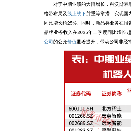
对于中期业绩的大幅增长，科沃斯表
格带布局及
线上线下
并重等举措，实现国
同比增长约25%。同时，新品类业务在报
品牌业务收入在2025年二季度同比增长
公司
的公允
价值
显著提升，带动公司非经