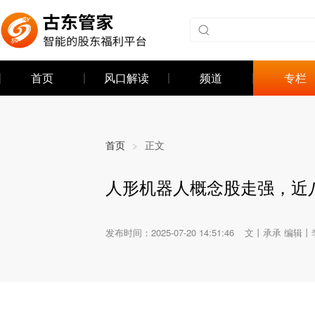
首页
风口解读
频道
专栏
首页
>
正文
人形机器人概念股走强，近
发布时间：
2025-07-20 14:51:46
文丨承承‍‍‍ 编辑