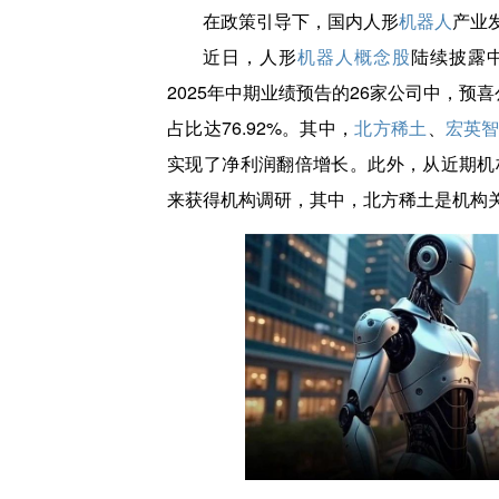
在政策引导下，国内人形
机器人
产业
近日，人形
机器人概念股
陆续披露
2025年中期业绩预告的26家公司中，预
占比达76.92%。其中，
北方稀土
、
宏英
实现了净利润翻倍增长。此外，从近期机构
来获得机构调研，其中，北方稀土是机构