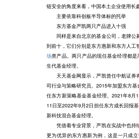
链安全的角度来看，中国本土企业使用长
主要依靠科创板半导体标的托举
东方基金严凯两只产品进入十强
同样是来自北京的基金公司，老牌公
到前十，它们分别是东方惠新和东方人工
场
类产品。两只产品的现任基金经理都是
生代基金经理。
天天基金网显示，严凯曾任中航证券
司行业与策略研究员。2015年加盟东方基金
任东方新策略基金基金经理。2021年8月1
11日至2022年9月2日担任东方成长回报
新科技混合基金经理。
凭借着专业背景，严凯在实战中也持
更为优异的东方惠新为例，这是一只成立于