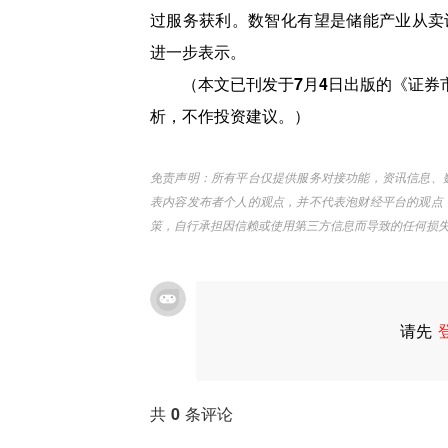
过服务获利。数智化有望是储能产业从卖
进一步表示。
（本文已刊发于7月4日出版的《证券
析，不作投资建议。）
免责声明：所有平台仅提供服务对接功能，资讯信息、
表内容发布者个人的观点，并不代表泡财经平台的观点
策，自行承担因信赖或使用第三方信息而导致的任何损
请先
共
0
条评论