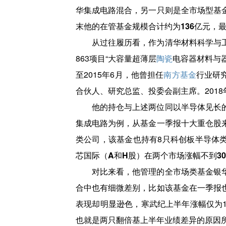
华集成电路混合，另一只则是全市场型基
末他的在管基金规模合计约为136亿元，最佳
从过往履历看，作为清华材料科学与
863项目“大容量超薄层
陶瓷
电容器材料与器
至2015年6月，他曾担任
南方基金
行业研
合伙人、研究总监、投委会副主席。201
他的持仓与上述两位同以半导体见长
集成电路为例，从基金一季报十大重仓股
类公司，该基金也持有8只科创板半导体
芯国际（A和H股）在两个市场涨幅不到3
对比来看，他管理的全市场类基金银
合中也有细微差别，比如该基金在一季报
表现却明显逊色，寒武纪上半年涨幅仅为17
也就是两只翻倍基上半年业绩差异的原因