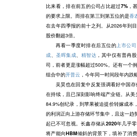
比来看，排在前五的公司占比超过7%，
的要求上限。而排在第三到第五位的是
香
在去年四季报的前十之列。
从2026年
股价翻超3倍。
再看一季度时排在后五位的
上市公司
成
、
圣晖集成
、
精智达
，其中仅有普冉股
司，前者更是涨幅超过500%。还有一个例
组合中的
开普云
，今年同一时间段年内跌幅
吴昊也在回复中反复强调看好中国存
在持续，且已深刻影响终端产业链。从美
84.9%创纪录，到苹果被迫提价转嫁成
的利润正向上游存储环节集中，且这一趋
起已不可忽视。
长鑫存储从2020年几乎
将产能向HBM倾斜的背景下，填补了消费