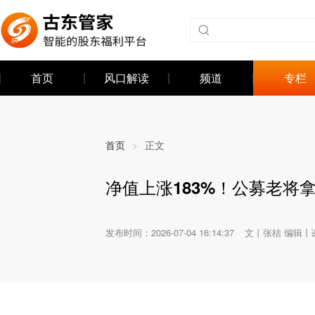
首页
风口解读
频道
专栏
首页
>
正文
净值上涨183%！公募老将
发布时间：
2026-07-04 16:14:37
文丨张桔 编辑丨