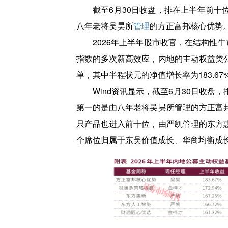
截至6月30日收盘，排在上半年前十
八年老将吴昊所
管理
的方正富邦核心优势
2026年上半年股市收官，在结构性
指数的多次新高效应，内地的主动权益类
单，其中半程状元的净值增长率为183.67
Wind资讯显示，截至6月30日收盘，
第一的是由八年老将吴昊所管理的方正富
只产品也进入前十位，由严凯管理的东方
个席位归属于东吴价值成长、华商均衡成