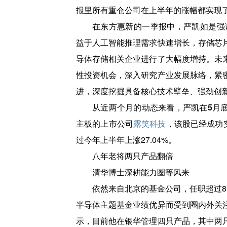
报里所有重仓公司在上半年的涨幅都实现
在东方惠新的一季报中，严凯如是强
益于人工智能推理需求快速增长，存储芯
导体存储相关企业进行了大幅度增持。未
性投资机会，深入研究产业发展脉络，紧
进，深度挖掘具备核心技术壁垒、强劲创
从近两个月的动态来看，
严凯在5月
主板的上市公司
露笑科技
，该股已经成功实
过今年上半年上涨27.04%。
八年老将两只产品翻倍
清华博士深耕能力圈等风来
依然来自北京的基金公司，任职超过8年
半导体主题基金业绩优异而受到圈内外关
示，目前他在银华管理四只产品，其中两