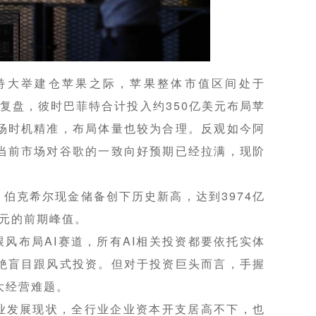
菲特大举建仓苹果之际，苹果整体市值区间处于
视角复盘，彼时巴菲特合计投入约350亿美元布局苹
场时机精准，布局体量也较为合理。反观如今阿
当前市场对谷歌的一致向好预期已经拉满，现阶
伯克希尔现金储备创下历史新高，达到3974亿
美元的前期峰值。
风布局AI赛道，所有AI相关投资都要依托实体
绝盲目跟风式投资。但对于投资巨头而言，手握
大经营难题。
行业发展现状，全行业企业资本开支居高不下，也