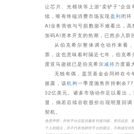
让芯片、光模块等上游“卖铲子”企
续，唯有终端消费市场实现
盈利
闭环
AI业务营收与亏损数据不难看出，
加码AI资本开支的热潮，已然步入阶
从伯克希尔整体调仓动作来看，
票，这也意味着时隔近七年，伯克希
度亚马逊就已是伯克希尔
减持
力度最
无独有偶，盖茨基金会同样在今
披露，该
机构
一季度抛售所持剩余7
32亿美元。诸多市场动作足以看出
显，倘若后续谷歌股价出现明显回调
契机。
免责声明：所有平台仅提供服务对接功能，资讯信息、
个人的观点，并不代表泡财经平台的观点，不构成任何