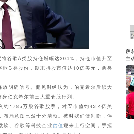
段
将谷歌A类股持仓增幅达204%，持仓市值升至
主
谷歌C类股份，期末持股市值达10亿美元，两类
释放明确信号。侃见财经认为，伯克希尔后续大
跻身伯克希尔前三大重仓股行列。
约1785万股谷歌股票，对应市值约43.4亿美
，布局意图已然十分清晰。彼时我们便判断，伴
微软、谷歌等科技企业
估值
迎来上行空间，手握