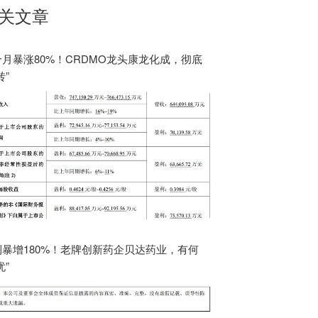
关文章
个月暴涨80%！CRDMO龙头康龙化成，彻底
转”
利暴增180%！老牌创新药企贝达药业，有何
忧”