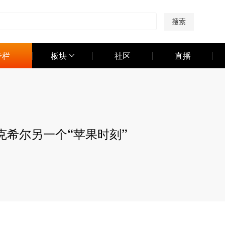
搜索
专栏
板块
社区
直播
克希尔另一个“苹果时刻”