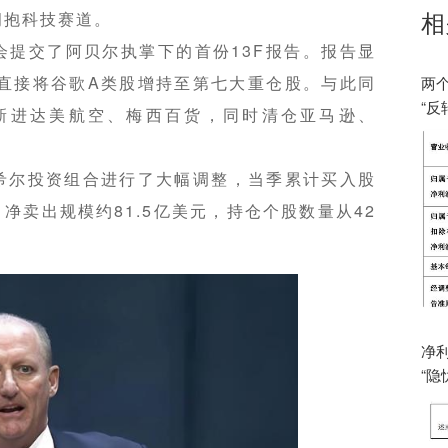
相
拥抱科技赛道。
会提交了阿贝尔执掌下的首份13F报告。报告显
直接将谷歌A类股增持至第七大重仓股。与此同
两
“反
新进达美航空、梅西百货，同时清仓亚马逊、
希尔投资组合进行了大幅调整，当季累计买入股
，净卖出规模约81.5亿美元，持仓个股数量从42
。
净
“隐