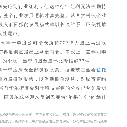
业率先吃到行业红利，但这种行业红利无法长期持
，整个行业发展逻辑才算完整。从各大科技企业
高投入低回报的发展模式难以长久维系，巨头扎堆
段性尾声。
今年一季度公司清仓所持227.6万股亚马逊股
尔再度彻底退出亚马逊持仓。事实上，去年四季
大的个股，当季持股数量环比降幅超77%。
年一季度清仓全部微软股票。据盖茨基金会
信托
70万股微软股票，以当期股价测算，对应市值约
，当前华尔街资金对于科技赛道的分歧已然愈发明
，阿贝尔或将迎来复刻巴菲特“苹果时刻”的绝佳
数据资料来源于第三方，其中发布的文章、视频、数据仅代表内容发布者
投资建议，仅供参考，用户需独立做出投资决策，自行承担因信赖或使用