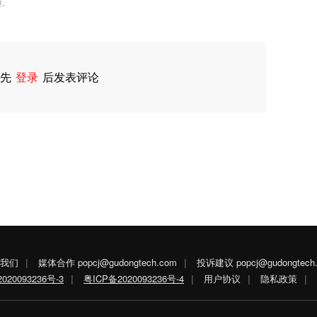
慎。
先
登录
后发表评论
我们
|
媒体合作 popcj@gudongtech.com
|
投诉建议 popcj@gudongtech
020093236号-3
|
粤ICP备2020093236号-4
|
用户协议
|
隐私政策
|