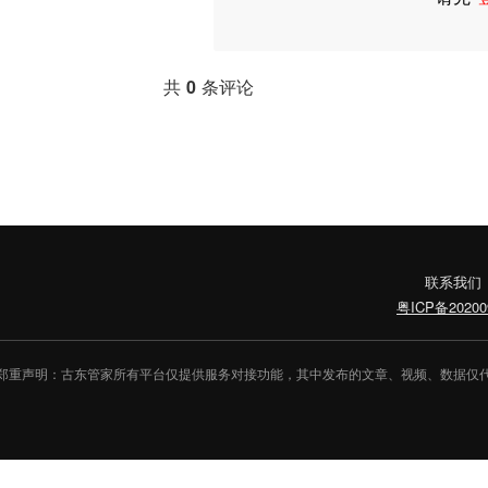
共
0
条评论
联系我们
粤ICP备20200
郑重声明：古东管家所有平台仅提供服务对接功能，其中发布的文章、视频、数据仅