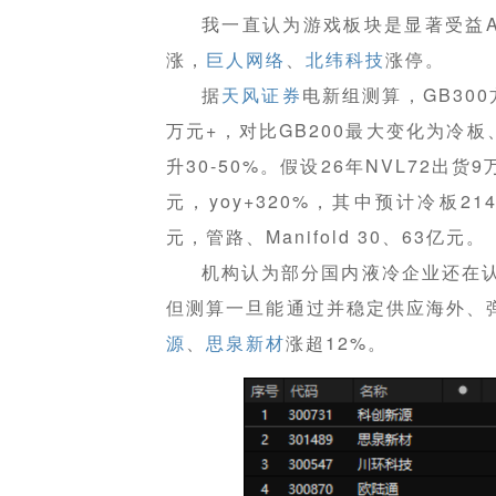
我一直认为游戏板块是显著受益A
涨，
巨人网络
、
北纬科技
涨停。
据
天风证券
电新组测算，GB300
万元+，对比GB200最大变化为冷板
升30-50%。假设26年NVL72出
元，yoy+320%，其中预计冷板21
元，管路、Manifold 30、63亿元。
机构认为部分国内液冷企业还在
但测算一旦能通过并稳定供应海外、
源
、
思泉新材
涨超12%。