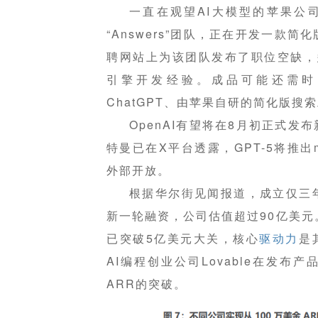
一直在观望AI大模型的苹果公
“Answers”团队，正在开发一款简
聘网站上为该团队发布了职位空缺，
引擎开发经验。成品可能还需时
ChatGPT、由苹果自研的简化版搜
OpenAI有望将在8月初正式发布
特曼已在X平台透露，GPT-5将推出m
外部开放。
根据华尔街见闻报道，成立仅三年的
新一轮融资，公司估值超过90亿美元。截至
已突破5亿美元大关，核心
驱动力
是
AI编程创业公司Lovable在发布
ARR的突破。