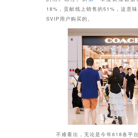
18%，贡献线上销售的51%，这意味
SVIP用户购买的。
不难看出，无论是今年618各平