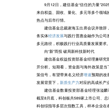
9月12日，建信基金“信任的力量”2
来自权益、固收、量化、多元等多个领域
热点与后市行情。
建信基金总裁谢海玉出席会议并致辞
务实体
经济发展
与践行普惠金融作为公司
多元路径，积极践行行业高质量发展要求
向“新”而投 破局新科技新时代
建信基金权益投资部基金经理兼研究
开分析。短期看，资金面与海外政策是当
策信号，有望带来名义经济
增速
预期的改善
发展背景下，
新质生产力
对应的高成长产
建信基金数量投资部基金经理张溢麟
截至8月底，科创板共589家上市公司、总市
科创综指等多层次指数工具，样本企业在