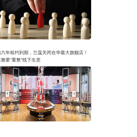
满六年租约到期，兰蔻关闭在华最大旗舰店！
雅要“重整”线下生意