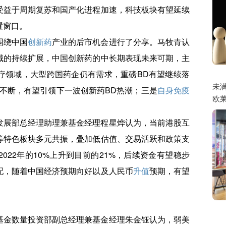
受益于周期复苏和国产化进程加速，科技板块有望延续
置窗口。
围绕中国
创新药
产业的后市机会进行了分享。马牧青认
域的持续扩展，中国创新药的中长期表现未来可期，主
疗领域，大型跨国药企仍有需求，重磅BD有望继续落
未
不断，有望引领下一波创新药BD热潮；三是
自身免疫
欧莱
。
发展部总经理助理兼基金经理程星烨认为，当前港股互
等特色板块多元共振，叠加低估值、交易活跃和政策支
022年的10%上升到目前的21%，后续资金有望稳步
配，随着中国经济预期向好以及人民币
升值
预期，有望
基金数量投资部副总经理兼基金经理朱金钰认为，弱美