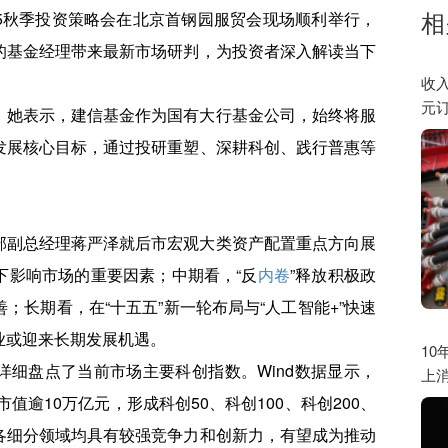
相
025秋季投资策略会在北京首钢园服贸会现场顺利举行，
的基金经理带来最新市场研判，为投资者深入解读当下
收
元
，她表示，建信基金作为国有大行基金公司，始终将服
发展核心目标，通过投研重塑、深耕科创、践行普惠等
。
部副总经理蒋严泽就后市宏观大类资产配置重点方向展
下影响市场的重要因素；中期看，“反
内卷
”释放积极政
；长期看，在“十五五”新一轮布局与“人工智能+”快速
业或迎来长期发展机遇。
1
详细盘点了当前市场主要科创指数。Wind数据显示，
上消
值逾10万亿元，形成科创50、科创100、科创200、
各细分领域均具有较强竞争力和创新力，有望成为推动