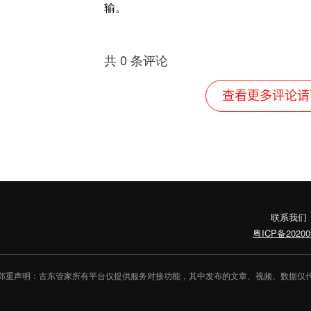
输。
共
0
条评论
查看更多评论请
联系我们
粤ICP备20200
郑重声明：古东管家所有平台仅提供服务对接功能，其中发布的文章、视频、数据仅