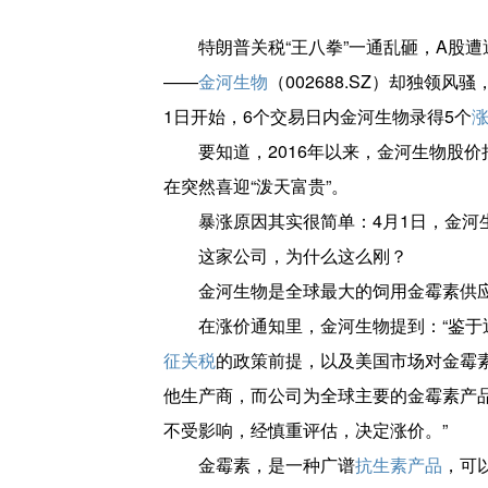
特朗普关税“王八拳”一通乱砸，A股
——
金河生物
（002688.SZ）却独领
1日开始，6个交易日内金河生物录得5个
要知道，2016年以来，金河生物股
在突然喜迎“泼天富贵”。
暴涨原因其实很简单：4月1日，金河
这家公司，为什么这么刚？
金河生物是全球最大的饲用金霉素供
在涨价通知里，金河生物提到：“鉴
征关税
的政策前提，以及美国市场对金霉
他生产商，而公司为全球主要的金霉素产
不受影响，经慎重评估，决定涨价。”
金霉素，是一种广谱
抗生素产品
，可