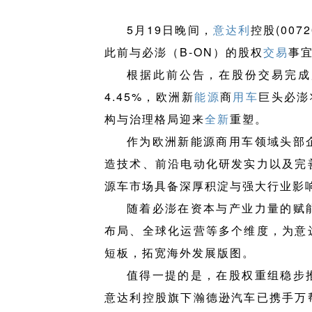
5月19日晚间，
意达利
控股(007
此前与必澎（B-ON）的股权
交易
事
根据此前公告，在股份交易完成
4.45%，欧洲新
能源
商
用车
巨头必澎
构与治理格局迎来
全新
重塑。
作为欧洲新能源商用车领域头部
造技术、前沿电动化研发实力以及完
源车市场具备深厚积淀与强大行业影
随着必澎在资本与产业力量的赋
布局、全球化运营等多个维度，为意
短板，拓宽海外发展版图。
值得一提的是，在股权重组稳步
意达利控股旗下瀚德逊汽车已携手万