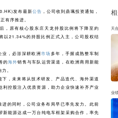
相
20.HK)发布最新
公告
，公司收到鼎珮投资通知，
宜正有序推进。
后，原有核心股东庄天龙持股比例将下降至約
天
将以21.34%的持股比例正式入主，公司股权结
企业，必澎深耕欧洲
市场
多年，手握成熟整车制
善的
海外
销售与车队运营渠道，在欧洲商用新能
响力。
能下，未来将从技术研发、产品迭代、海外渠道
达利控股注入优质资源，助力企业快速补齐产业
业绩
推进的同时，公司业务布局早已率先发力。此前
帮新能源达成一万台纯电车框架采购合作，率先