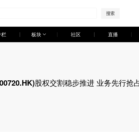
搜索
专栏
板块
社区
直播
0720.HK)股权交割稳步推进 业务先行抢