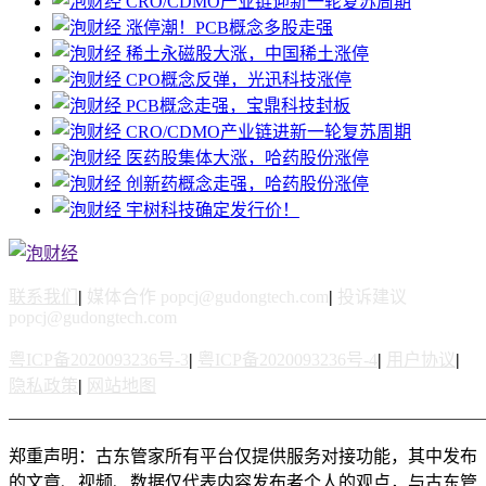
CRO/CDMO产业链迎新一轮复苏周期
涨停潮！PCB概念多股走强
稀土永磁股大涨，中国稀土涨停
CPO概念反弹，光迅科技涨停
PCB概念走强，宝鼎科技封板
CRO/CDMO产业链进新一轮复苏周期
医药股集体大涨，哈药股份涨停
创新药概念走强，哈药股份涨停
宇树科技确定发行价！
联系我们
|
媒体合作 popcj@gudongtech.com
|
投诉建议
popcj@gudongtech.com
粤ICP备2020093236号-3
|
粤ICP备2020093236号-4
|
用户协议
|
隐私政策
|
网站地图
郑重声明：古东管家所有平台仅提供服务对接功能，其中发布
的文章、视频、数据仅代表内容发布者个人的观点，与古东管