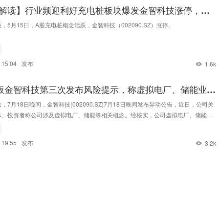
解读】行业频迎利好充电桩板块爆发金智科技涨停，机
两大方向！
，5月15日，A股充电桩概念活跃，金智科技（002090.SZ）涨停。
 15:04
发布
1.6k
9板金智科技第三次发布风险提示，称虚拟电厂、储能业务
标
，7月18日晚间，金智科技(002090.SZ)7月18日晚间发布异动公告，近日，公司关
体、投资者称公司涉及虚拟电厂、储能等相关概念。经核实，公司虚拟电厂、储能相
未中标重大项目。
 19:55
发布
3.2k