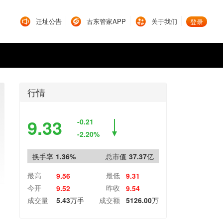
迁址公告
古东管家APP
关于我们
登录
行情
9.33
-0.21
-2.20%
换手率
1.36%
总市值
37.37亿
最高
最低
9.56
9.31
今开
昨收
9.52
9.54
成交量
5.43万手
成交额
5126.00万