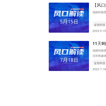
【风口
构提示
泡财经获悉
金智科技
2023-5-15
11天
尚未中
泡财经获悉
注到有媒
关业务尚
金智科技
2022-7-18