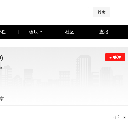
搜索
专栏
板块
社区
直播
0)
+ 关注
司
章
全部