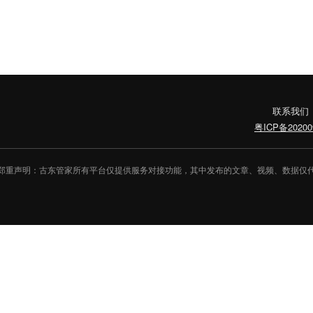
联系我们
粤ICP备20200
郑重声明：古东管家所有平台仅提供服务对接功能，其中发布的文章、视频、数据仅