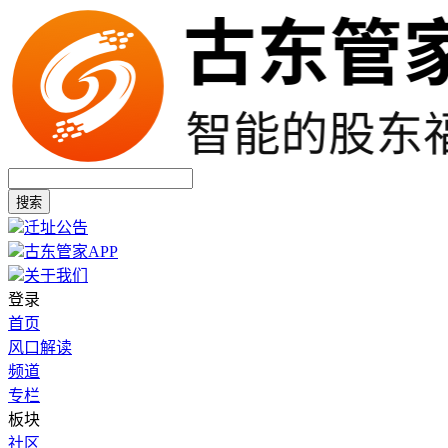
搜索
迁址公告
古东管家APP
关于我们
登录
首页
风口解读
频道
专栏
板块
社区