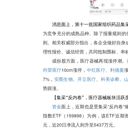
消息面上，第十一批国家组织药品集
为竞争充分的成熟品种。除了报量规则的优
则。相关权威部分指出，各企业做好自身
理性报价、诚信经营，共同抵制围标、串
成份股方面，医疗器械再现涨停潮。
尚荣医疗
10cm涨停，
中红医疗
、
利德曼
涨
7%，
安图生物
、
开立医疗
、
科美诊断
、
势跟涨。
【集采“反内卷”，医疗器械板块活跃
资金
面上，近期也是受集采“反内卷
指数ETF（159898）为例，该ETF近
元，近20日净流入则升至5437万元。