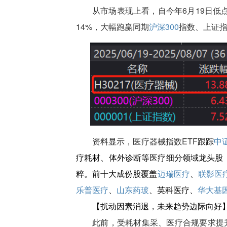
从市场表现上看，自今年6月19日低
14%，大幅跑赢同期
沪深300
指数、上证
资料显示，医疗器械指数ETF
跟踪
中
疗耗材、体外诊断
等医疗细分领域龙头股，
粹。前十大成份股覆盖
迈瑞医疗
、
联影医
乐普医疗
、
山东药玻
、英科医疗、
华大基
【扰动因素消退，未来趋势边际向好
此前，
受耗材集采、医疗合规要求提