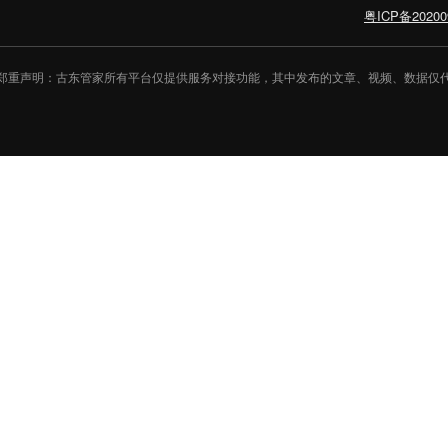
粤ICP备20200
郑重声明：古东管家所有平台仅提供服务对接功能，其中发布的文章、视频、数据仅