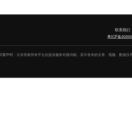
联系我们
粤ICP备20200
郑重声明：古东管家所有平台仅提供服务对接功能，其中发布的文章、视频、数据仅