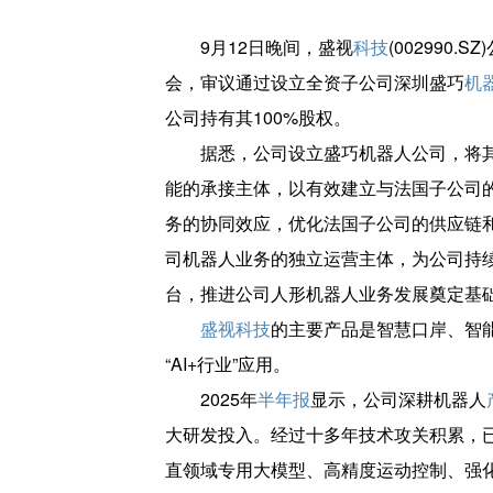
9月12日晚间，盛视
科技
(002990.
会，审议通过设立全资子公司深圳盛巧
机
公司持有其100%股权。
据悉，公司设立盛巧机器人公司，将
能的承接主体，以有效建立与法国子公司
务的协同效应，优化法国子公司的供应链
司机器人业务的独立运营主体，为公司持
台，推进公司人形机器人业务发展奠定基
盛视科技
的主要产品是智慧口岸、智
“AI+行业”应用。
2025年
半年报
显示，公司深耕机器人
大研发投入。经过十多年技术攻关积累，
直领域专用大模型、高精度运动控制、强化