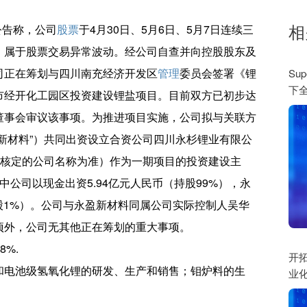
相
H)公告称，公司
股票
于4月30日、5月6日、5月7日连续三
，属于股票交易异常波动。经公司自查并向控股股东及
司正在筹划与四川南充经济开发区
管理
委员会签署《锂
Su
下
市经开化工园区投资建设锂盐项目。目前双方已初步达
董事会审议该事项。为推进项目实施，公司拟与关联方
新材料”）共同出资设立合资公司四川永杉锂业有限公
关核定的公司名称为准）作为一期项目的投资建设主
中公司以现金出资5.94亿元人民币（持股99%），永
持股1%）。公司与永盈新材料同属公司实际控制人吴华
项外，公司无其他正在筹划的重大事项。
8%.
开拓
和电池级氢氧化锂的研发、生产和销售；钼炉料的生
业