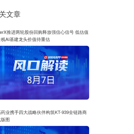
关文章
perX推进两轮股份回购释放强信心信号 低估值
全栈AI基建龙头价值待重估
药业携手四大战略伙伴构筑KT-939全链路商
化版图