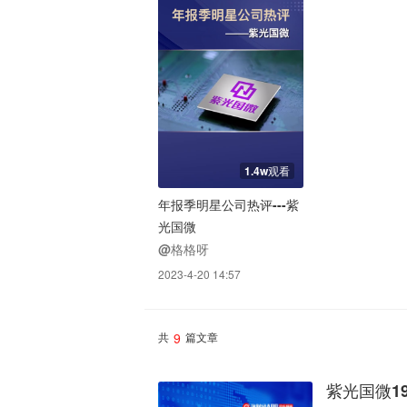
1.4w观看
年报季明星公司热评---紫
光国微
@格格呀
2023-4-20 14:57
9
共
篇文章
紫光国微1