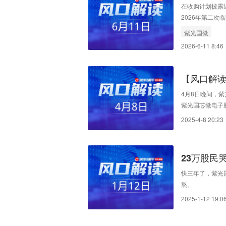
同效应有
在收购计划披露近
2026年第二
资金暨关联交易
紫光国微
2026-6-11 8:46
【风口解读
净利下降52
4月8日晚间，紫
紫光国芯微电子
式回购部分公司
2025-4-8 20:23
亿元。回购价格
的150%。回
23万股民
快三年了，紫光国
熬。
2025-1-12 19:0