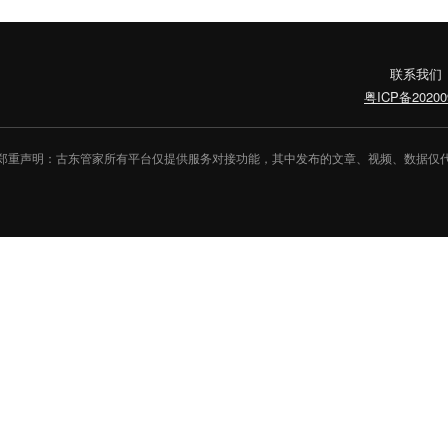
联系我们
粤ICP备20200
郑重声明：古东管家所有平台仅提供服务对接功能，其中发布的文章、视频、数据仅