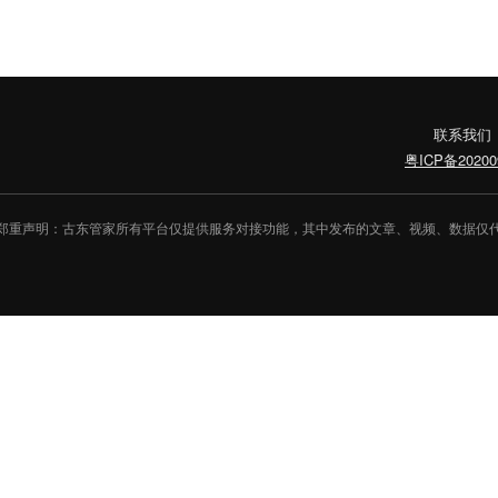
联系我们
粤ICP备20200
郑重声明：古东管家所有平台仅提供服务对接功能，其中发布的文章、视频、数据仅