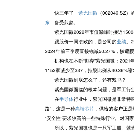
快三年了，
紫光国微
（002049.
东
，备受煎熬。
紫光国微2022年市值巅峰时接近15
跟股价一同溃败的，是公司的
业绩
。
2024年前三季度直接锐减50.27%，惨遭
机构也在不断“抛弃”紫光国微：202
1153家减少至337，持股比例从40.36%缩
紫光国微到底怎么了，还有戏吗？
紫光国微面临的根本问题，是军工行
在
半导体
行业中，紫光国微是非常特
路”，这是一种
高端芯片
，供给的客户正是
“安全性”要求较高的一些特殊行业。对国
所以，紫光国微也是一只军工股。紫